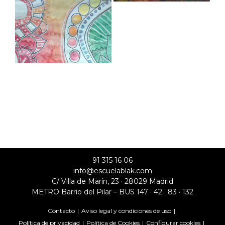
91 315 16 06
info@escuelablak.com
C/ Villa de Marín, 23 · 28029 Madrid
METRO Barrio del Pilar – BUS 147 · 42 · 83 · 132
Contacto
Aviso legal y condiciones de uso
Política de privacidad
Política de Cookies
Configurar cookies